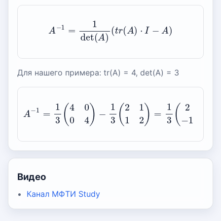
A
−
1
=
1
det
(
A
)
(
t
r
(
A
)
⋅
I
−
A
)
Для нашего примера: tr(A) = 4, det(A) = 3
A
−
1
=
1
3
(
4
0
0
4
)
−
1
3
(
2
1
1
2
)
=
1
3
(
2
−
1
−
1
2
)
Видео
Канал МФТИ Study