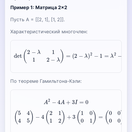
Пример 1: Матрица 2×2
Пусть A = [[2, 1], [1, 2]].
Характеристический многочлен:
det
(
2
−
λ
1
1
2
−
λ
)
=
(
2
−
λ
)
2
−
1
=
λ
2
−
4
λ
+
3
По теореме Гамильтона-Кэли:
A
2
−
4
A
+
3
I
=
0
(
5
4
4
5
)
−
4
(
2
1
1
2
)
+
3
(
1
0
0
1
)
=
(
0
0
0
0
)