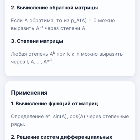
2. Вычисление обратной матрицы
Если A обратима, то из p_A(A) = 0 можно
выразить A⁻¹ через степени A.
3. Степени матрицы
Любая степень Aᵏ при k ≥ n можно выразить
через I, A, ..., Aⁿ⁻¹.
Применения
1. Вычисление функций от матриц
Определение eᴬ, sin(A), cos(A) через степенные
ряды.
2. Решение систем дифференциальных