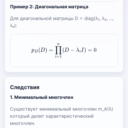
Пример 2: Диагональная матрица
Для диагональной матрицы D = diag(λ₁, λ₂, ...,
λₙ):
p
D
(
D
)
=
∏
i
=
1
n
(
D
−
λ
i
I
)
=
0
Следствия
1. Минимальный многочлен
Существует минимальный многочлен m_A(λ)
который делит характеристический
многочлен.