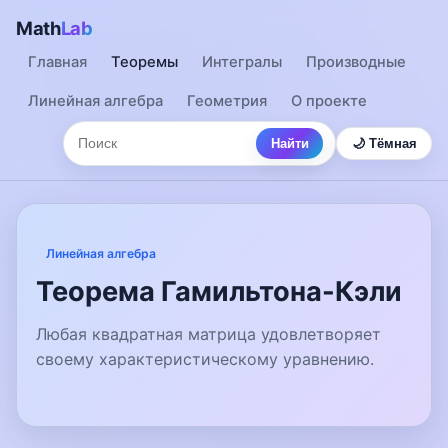
Math
Lab
Главная
Теоремы
Интегралы
Производные
Линейная алгебра
Геометрия
О проекте
Найти
🌙 Тёмная
Линейная алгебра
Теорема Гамильтона-Кэли
Любая квадратная матрица удовлетворяет
своему характеристическому уравнению.