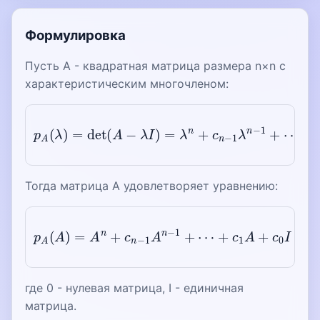
Формулировка
Пусть A - квадратная матрица размера n×n с
характеристическим многочленом:
p
A
(
λ
)
=
det
(
A
−
+
λ
c
I
)
1
=
λ
λ
+
n
c
+
0
c
n
−
1
λ
n
−
1
+
⋯
Тогда матрица A удовлетворяет уравнению:
p
A
(
A
)
=
A
n
+
c
n
−
1
A
n
−
1
+
⋯
+
c
1
A
+
c
0
I
=
0
где 0 - нулевая матрица, I - единичная
матрица.