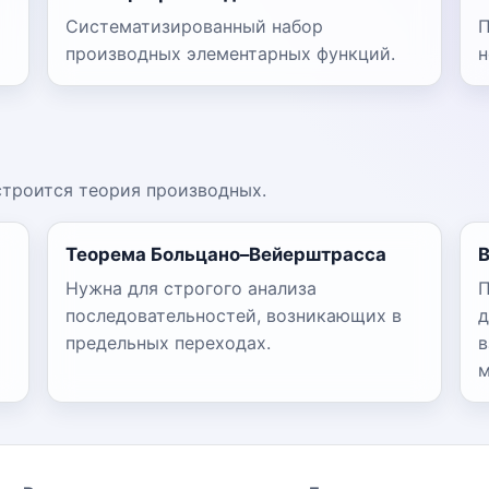
Систематизированный набор
П
производных элементарных функций.
н
строится теория производных.
Теорема Больцано–Вейерштрасса
Нужна для строгого анализа
П
последовательностей, возникающих в
д
предельных переходах.
в
м