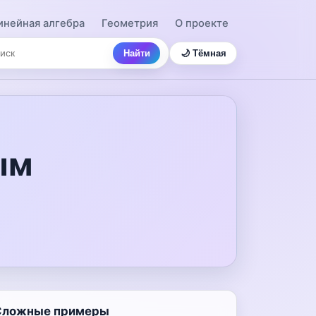
инейная алгебра
Геометрия
О проекте
Найти
🌙 Тёмная
ым
Сложные примеры