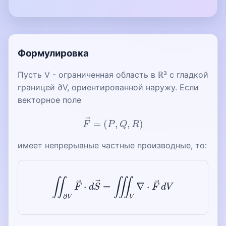
Формулировка
Пусть V - ограниченная область в ℝ³ с гладкой
границей ∂V, ориентированной наружу. Если
векторное поле
F
→
=
(
P
,
Q
,
R
)
имеет непрерывные частные производные, то:
∬
∂
V
F
→
⋅
d
S
→
=
∭
V
∇
⋅
F
→
d
V