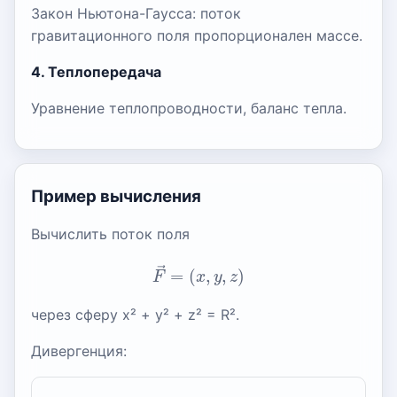
Закон Ньютона-Гаусса: поток
гравитационного поля пропорционален массе.
4. Теплопередача
Уравнение теплопроводности, баланс тепла.
Пример вычисления
Вычислить поток поля
F
→
=
(
x
,
y
,
z
)
через сферу x² + y² + z² = R².
Дивергенция: