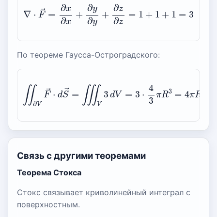
∇
⋅
F
→
=
∂
x
∂
x
+
∂
y
∂
y
+
∂
z
∂
z
=
1
+
1
+
1
=
3
По теореме Гаусса-Остроградского:
∬
∂
V
F
→
⋅
d
S
→
=
∭
V
3
d
V
=
3
⋅
4
3
π
R
3
=
4
π
R
3
Связь с другими теоремами
Теорема Стокса
Стокс связывает криволинейный интеграл с
поверхностным.