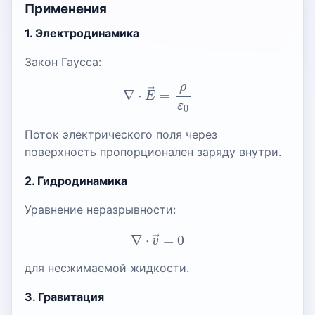
Применения
1. Электродинамика
Закон Гаусса:
∇
⋅
E
→
=
ρ
ε
0
Поток электрического поля через
поверхность пропорционален заряду внутри.
2. Гидродинамика
Уравнение неразрывности:
∇
⋅
v
→
=
0
для несжимаемой жидкости.
3. Гравитация