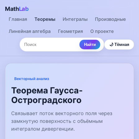
Math
Lab
Главная
Теоремы
Интегралы
Производные
Линейная алгебра
Геометрия
О проекте
Найти
🌙 Тёмная
Векторный анализ
Теорема Гаусса-
Остроградского
Связывает поток векторного поля через
замкнутую поверхность с объёмным
интегралом дивергенции.