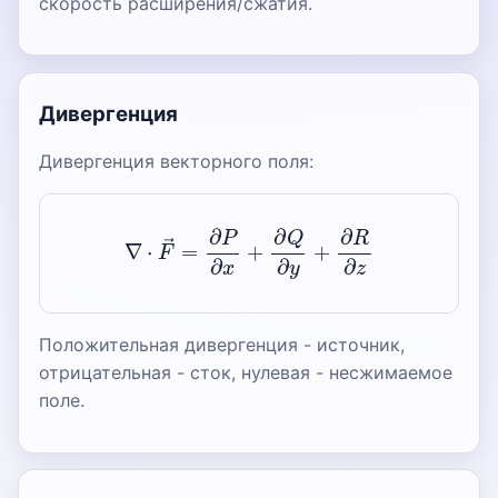
скорость расширения/сжатия.
Дивергенция
Дивергенция векторного поля:
∇
⋅
F
→
=
∂
P
∂
x
+
∂
Q
∂
y
+
∂
R
∂
z
Положительная дивергенция - источник,
отрицательная - сток, нулевая - несжимаемое
поле.