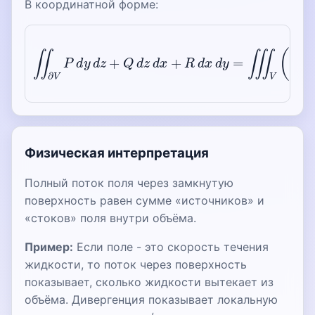
В координатной форме:
∬
∂
V
P
d
y
d
z
+
Q
d
z
d
x
+
R
d
x
d
y
=
∭
V
(
∂
P
∂
x
+
∂
Q
∂
Физическая интерпретация
Полный поток поля через замкнутую
поверхность равен сумме «источников» и
«стоков» поля внутри объёма.
Пример:
Если поле - это скорость течения
жидкости, то поток через поверхность
показывает, сколько жидкости вытекает из
объёма. Дивергенция показывает локальную